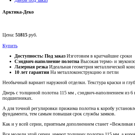
Двери под заказ
Арктика-Деко
Цена:
51815
руб.
Купить
Доступность: Под заказ
Изготовим в кратчайшие сроки
Сэндвич-наполнение полотна
Высокая термо- и звукоиз
Лазерная резка
Идеальная геометрия металлической кон
10 лет гарантии
На металлоконструкцию и петли
Необычный вариант наружной отделки. Текстура краски и глуб
Дверь с толщиной полотна 115 мм , сэндвич-наполнением из 6
подшипниках.
А для точной регулировки прижима полотна к коробу установле
фундамента, тем самым повышая срок службы замков.
Как и у всей серии, приятным дополнением станет «Вежливая 
Все модели этой серии имеют толщину полотна 115 мм, а коро