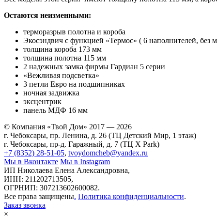
Остаются неизменными:
терморазрыв полотна и короба
Экосэндвич с функцией «Термос» ( 6 наполнителей, без 
толщина короба 173 мм
толщина полотна 115 мм
2 надежных замка фирмы Гардиан 5 серии
«Вежливая подсветка»
3 петли Евро на подшипниках
ночная задвижка
эксцентрик
панель МДФ 16 мм
© Компания «Твой Дом» 2017 — 2026
г. Чебоксары, пр. Ленина, д. 26 (ТЦ Детский Мир, 1 этаж)
г. Чебоксары, пр-д. Гаражный, д. 7 (ТЦ X Park)
+7 (8352) 28-51-05
,
tvoydomcheb@yandex.ru
Мы в Вконтакте
Мы в Instagram
ИП Николаева Елена Александровна,
ИНН: 211202713505,
ОГРНИП: 307213602600082.
Все права защищены
.
Политика конфиденциальности
.
Заказ звонка
×