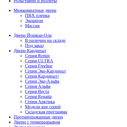
Рольставни и роллеты
Межкомнатные двери
ПВХ пленка
Экошпон
Массив
Двери Йошкар-Ола
В наличии на складе
Под заказ
Двери Кардинал
Серия Remix
Серия ULTRA
Серия Freeline
Серия Эко-Кардинал
Серия Кардинал+
Серия Эко-Альфа
Серия Альфа
Серия Веста
Серия Regatta
Серия Арктика
Модели вне серий
Складская программа
Противопожарные двери
Двери с терморазрывом