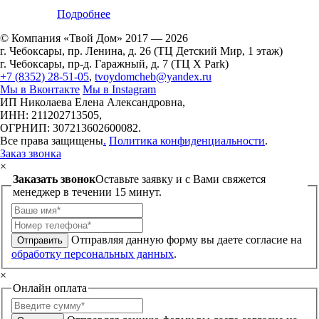
Подробнее
© Компания «Твой Дом» 2017 — 2026
г. Чебоксары, пр. Ленина, д. 26 (ТЦ Детский Мир, 1 этаж)
г. Чебоксары, пр-д. Гаражный, д. 7 (ТЦ X Park)
+7 (8352) 28-51-05
,
tvoydomcheb@yandex.ru
Мы в Вконтакте
Мы в Instagram
ИП Николаева Елена Александровна,
ИНН: 211202713505,
ОГРНИП: 307213602600082.
Все права защищены
.
Политика конфиденциальности
.
Заказ звонка
×
Заказать звонок
Оставьте заявку и с Вами свяжется
менеджер в течении 15 минут.
Отправляя данную форму вы даете согласие на
Отправить
обработку персональных данных
.
×
Онлайн оплата